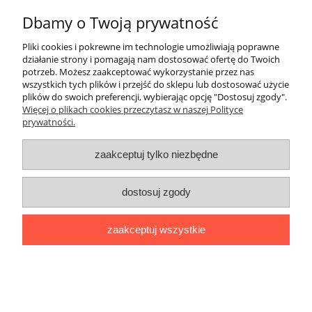
Dbamy o Twoją prywatność
Twoje dane będą przetwarzane zgodnie z naszą
polityką
Pliki cookies i pokrewne im technologie umożliwiają poprawne
prywatności
działanie strony i pomagają nam dostosować ofertę do Twoich
potrzeb. Możesz zaakceptować wykorzystanie przez nas
wszystkich tych plików i przejść do sklepu lub dostosować użycie
Informacje ogólne
plików do swoich preferencji, wybierając opcję "Dostosuj zgody".
Więcej o plikach cookies przeczytasz w naszej Polityce
prywatności.
Zakupy
zaakceptuj tylko niezbędne
Zwroty
dostosuj zgody
Formalne
zaakceptuj wszystkie
pokaż pełną wersję strony
Sklep internetowy Shoplo.pl
, powered by
Shoper
.