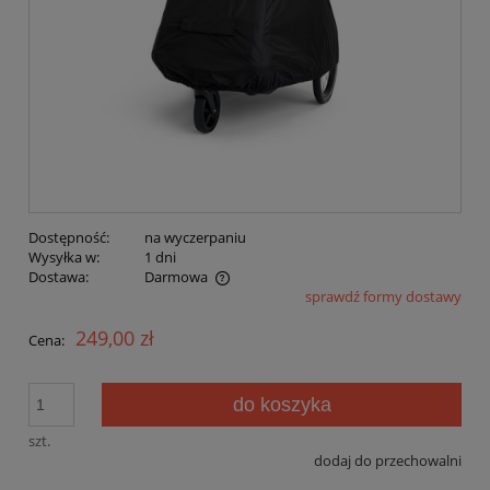
Dostępność:
na wyczerpaniu
Wysyłka w:
1 dni
Dostawa:
Darmowa
sprawdź formy dostawy
Cena nie zawiera ewentualnych kosztów płatności
249,00 zł
Cena:
do koszyka
szt.
dodaj do przechowalni