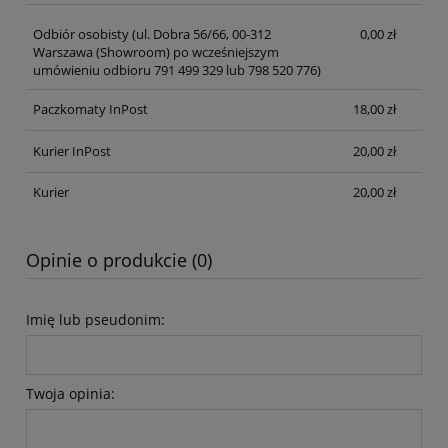
Odbiór osobisty
(ul. Dobra 56/66, 00-312
0,00 zł
Warszawa (Showroom) po wcześniejszym
umówieniu odbioru 791 499 329 lub 798 520 776)
Paczkomaty InPost
18,00 zł
Kurier InPost
20,00 zł
Kurier
20,00 zł
Opinie o produkcie (0)
Imię lub pseudonim:
Twoja opinia: