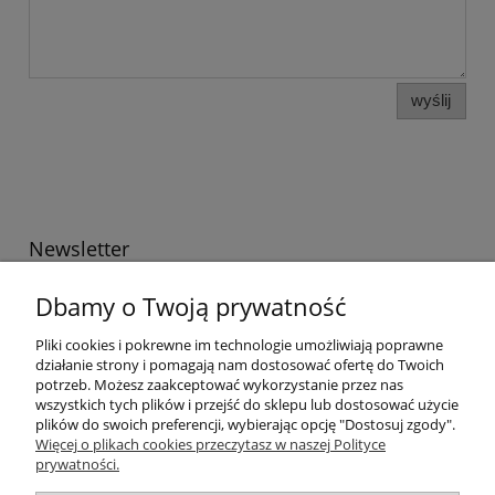
wyślij
Newsletter
Podaj swój adres e-mail, jeżeli chcesz otrzymywać
Dbamy o Twoją prywatność
informacje o nowościach i promocjach.
Pliki cookies i pokrewne im technologie umożliwiają poprawne
działanie strony i pomagają nam dostosować ofertę do Twoich
potrzeb. Możesz zaakceptować wykorzystanie przez nas
Twoje dane będą przetwarzane zgodnie z naszą
polityką
wszystkich tych plików i przejść do sklepu lub dostosować użycie
prywatności
plików do swoich preferencji, wybierając opcję "Dostosuj zgody".
Więcej o plikach cookies przeczytasz w naszej Polityce
prywatności.
Informacje ogólne