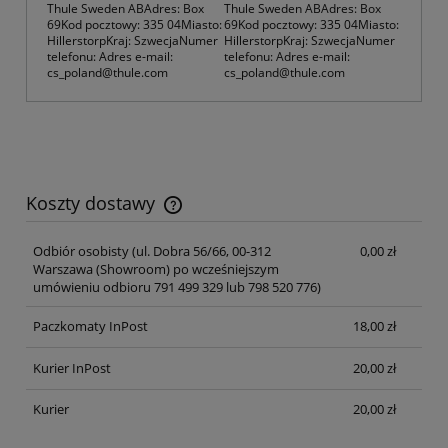
Thule Sweden ABAdres: Box
Thule Sweden ABAdres: Box
69Kod pocztowy: 335 04Miasto:
69Kod pocztowy: 335 04Miasto:
HillerstorpKraj: SzwecjaNumer
HillerstorpKraj: SzwecjaNumer
telefonu: Adres e-mail:
telefonu: Adres e-mail:
cs_poland@thule.com
cs_poland@thule.com
Koszty dostawy
Cena nie zawiera ewentualnych kosztów płatności
Odbiór osobisty
(ul. Dobra 56/66, 00-312
0,00 zł
Warszawa (Showroom) po wcześniejszym
umówieniu odbioru 791 499 329 lub 798 520 776)
Paczkomaty InPost
18,00 zł
Kurier InPost
20,00 zł
Kurier
20,00 zł