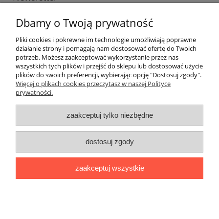
Podaj swój adres e-mail, jeżeli chcesz otrzymywać
Dbamy o Twoją prywatność
informacje o nowościach i promocjach.
Pliki cookies i pokrewne im technologie umożliwiają poprawne
działanie strony i pomagają nam dostosować ofertę do Twoich
potrzeb. Możesz zaakceptować wykorzystanie przez nas
Twoje dane będą przetwarzane zgodnie z naszą
polityką
wszystkich tych plików i przejść do sklepu lub dostosować użycie
prywatności
plików do swoich preferencji, wybierając opcję "Dostosuj zgody".
Więcej o plikach cookies przeczytasz w naszej Polityce
prywatności.
Informacje ogólne
zaakceptuj tylko niezbędne
Zakupy
dostosuj zgody
Zwroty
zaakceptuj wszystkie
Formalne
pokaż pełną wersję strony