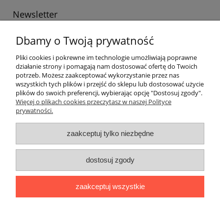
Newsletter
Podaj swój adres e-mail, jeżeli chcesz otrzymywać
Dbamy o Twoją prywatność
informacje o nowościach i promocjach.
Pliki cookies i pokrewne im technologie umożliwiają poprawne
działanie strony i pomagają nam dostosować ofertę do Twoich
potrzeb. Możesz zaakceptować wykorzystanie przez nas
Twoje dane będą przetwarzane zgodnie z naszą
polityką
wszystkich tych plików i przejść do sklepu lub dostosować użycie
prywatności
plików do swoich preferencji, wybierając opcję "Dostosuj zgody".
Więcej o plikach cookies przeczytasz w naszej Polityce
prywatności.
Informacje ogólne
zaakceptuj tylko niezbędne
Zakupy
dostosuj zgody
Zwroty
zaakceptuj wszystkie
Formalne