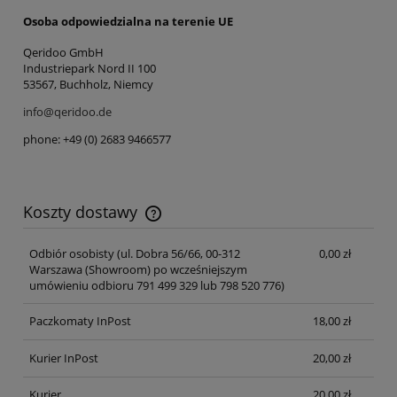
Osoba odpowiedzialna na terenie UE
Qeridoo GmbH
Industriepark Nord II 100
53567, Buchholz, Niemcy
info@qeridoo.de
phone: +49 (0) 2683 9466577
Koszty dostawy
Cena nie zawiera ewentualnych kosztów płatności
Odbiór osobisty
(ul. Dobra 56/66, 00-312
0,00 zł
Warszawa (Showroom) po wcześniejszym
umówieniu odbioru 791 499 329 lub 798 520 776)
Paczkomaty InPost
18,00 zł
Kurier InPost
20,00 zł
Kurier
20,00 zł