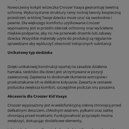
Nowoczesny kokpit wózeczka Croozer Vaaya gwarantuję świetną
ochronę. Wykorzystanie struktury ramy nośnej tworzy bezpieczną
przestrzeń, w której Twoje dziecko może czuć się swobodnie i
pewnie. Dla większego komfortu użytkowania Croozer
wyposażony jest w przedni zderzak ochronny oraz wyściełane
miękkie podparcie, aby nic nie przerwało drzemki lub zabawy
dziecka. Wszystkie materiały użyte do produkcji są regularnie
sprawdzane aby wykluczyć obecność toksycznych substancji.
Unikatowy typ siedziska
Dzięki unikatowej konstrukcji opartej na zasadzie działania
hamaka, siedzisko dla dzieci jest utrzymywane w pozycji
zawieszonej. Zapewnia to doskonałe tłumienie wstrząsów i
przekształcanie ich w delikatne kołysanie. Zawarta w zestawie
poduszka zwiększa komfort, szczególnie podczas snu pasażera.
Akcesoria dla Croozer Kid Vaaya
Croozer wyposażony jest w wielofunkcyjną osłonę chroniącą przed
delikatnym deszczem, chłodnym wiatrem, pyłkami oraz siatkę
chroniącą przed insektami. Funkcjonalność przyczepki można
zwiększyć, dokupując dodatkowe elementy,