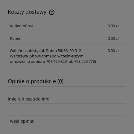
Koszty dostawy
Cena nie zawiera ewentualnych kosztów płatności
Kurier InPost
0,00 zł
Kurier
0,00 zł
Odbiór osobisty
(ul. Dobra 56/66, 00-312
0,00 zł
Warszawa (Showroom) po wcześniejszym
umówieniu odbioru 791 499 329 lub 798 520 776)
Opinie o produkcie (0)
Imię lub pseudonim:
Twoja opinia: