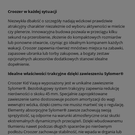
Croozer w każdej sytuacji
Niezwykła dbałość o szczegóły nadają wózkowi prawdziwie
atrakcyjny charakter niezależnie od wyboru aktywności w mieście
czy plenerze. Innowacyjna budowa pozwala w przeciągu kilku
sekund na przerobienie, złożenie do kompaktowych rozmiarów
lub ponowne otwarcie, czyniąc go idealnym kompanem każdych
wakacji. Croozer zapewnia również mnóstwo miejsca na zabawki,
zapasowe ubranka lub torby zakupowe, a bogaty zestaw
opcjonalnych akcesoriów dodatkowych stanowi idealne
dopełnienie.
Idealne właściwości trakcyjne dzięki zawieszeniu Sylomer®
Croozer Kid Vaaya wyposażony jest w unikalne zawieszenie
Sylomer®. Bezobsługowy system trakcyjny zapewnia redukcję
nierówności o skoku 45 mm. Specjalnie zaprojektowane
zawieszenie samo dostosowuje poziom amortyzacji do wagi
wewnątrz wózka, dzięki czemu nie musisz martwić się o regulację.
Elementy absorpcyjne Sylomer® zawsze zachowują swoją
sprężystość, są odporne na warunki atmosferyczne oraz skutki
ekstremalnych dynamicznych przeciążeń. Dzięki wbudowanemu
tłumieniu nawet podczas długich spacerów po nierównym
podłożu Croozer zachowuje stabilność, nie wpada w drgania lub