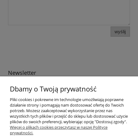
wyślij
Newsletter
Podaj swój adres e-mail, jeżeli chcesz otrzymywać
Dbamy o Twoją prywatność
informacje o nowościach i promocjach.
Pliki cookies i pokrewne im technologie umożliwiają poprawne
działanie strony i pomagają nam dostosować ofertę do Twoich
potrzeb. Możesz zaakceptować wykorzystanie przez nas
Twoje dane będą przetwarzane zgodnie z naszą
polityką
wszystkich tych plików i przejść do sklepu lub dostosować użycie
prywatności
plików do swoich preferencji, wybierając opcję "Dostosuj zgody".
Więcej o plikach cookies przeczytasz w naszej Polityce
prywatności.