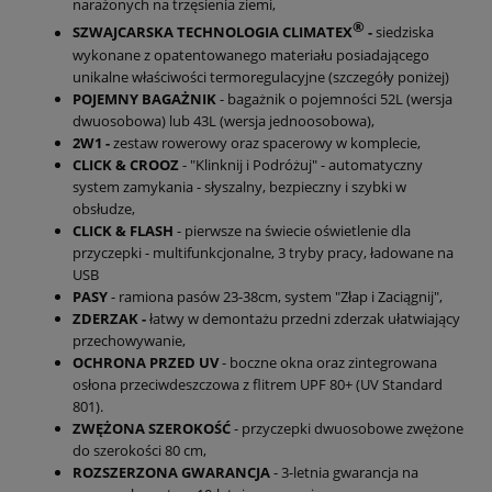
narażonych na trzęsienia ziemi,
®
SZWAJCARSKA TECHNOLOGIA CLIMATEX
-
siedziska
wykonane z opatentowanego materiału posiadającego
unikalne właściwości termoregulacyjne (szczegóły poniżej)
POJEMNY BAGAŻNIK
- bagażnik o pojemności 52L (wersja
dwuosobowa) lub 43L (wersja jednoosobowa),
2W1 -
zestaw rowerowy oraz spacerowy w komplecie,
CLICK & CROOZ
- "Klinknij i Podróżuj" - automatyczny
system zamykania - słyszalny, bezpieczny i szybki w
obsłudze,
CLICK & FLASH
- pierwsze na świecie oświetlenie dla
przyczepki - multifunkcjonalne, 3 tryby pracy, ładowane na
USB
PASY
- ramiona pasów 23-38cm, system "Złap i Zaciągnij",
ZDERZAK -
łatwy w demontażu przedni zderzak ułatwiający
przechowywanie,
OCHRONA PRZED UV
- boczne okna oraz zintegrowana
osłona przeciwdeszczowa z flitrem UPF 80+ (UV Standard
801).
ZWĘŻONA SZEROKOŚĆ
- przyczepki dwuosobowe zwężone
do szerokości 80 cm,
ROZSZERZONA GWARANCJA
- 3-letnia gwarancja na