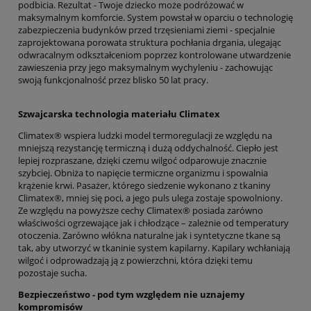
podbicia. Rezultat - Twoje dziecko może podróżować w
maksymalnym komforcie. System powstał w oparciu o technologię
zabezpieczenia budynków przed trzęsieniami ziemi - specjalnie
zaprojektowana porowata struktura pochłania drgania, ulegając
odwracalnym odkształceniom poprzez kontrolowane utwardzenie
zawieszenia przy jego maksymalnym wychyleniu - zachowując
swoją funkcjonalność przez blisko 50 lat pracy.
Szwajcarska technologia materiału Climatex
Climatex® wspiera ludzki model termoregulacji ze względu na
mniejszą rezystancję termiczną i dużą oddychalność. Ciepło jest
lepiej rozpraszane, dzięki czemu wilgoć odparowuje znacznie
szybciej. Obniża to napięcie termiczne organizmu i spowalnia
krążenie krwi. Pasażer, którego siedzenie wykonano z tkaniny
Climatex®, mniej się poci, a jego puls ulega zostaje spowolniony.
Ze względu na powyższe cechy Climatex® posiada zarówno
właściwości ogrzewające jak i chłodzące – zależnie od temperatury
otoczenia. Zarówno włókna naturalne jak i syntetyczne tkane są
tak, aby utworzyć w tkaninie system kapilarny. Kapilary wchłaniają
wilgoć i odprowadzają ją z powierzchni, która dzięki temu
pozostaje sucha.
Bezpieczeństwo - pod tym względem nie uznajemy
kompromisów