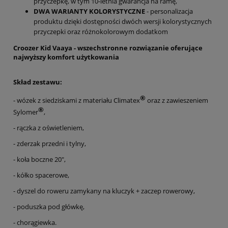
przyczepkę, w tym 10-letnia gwarancja na ramę,
DWA WARIANTY
KOLORYSTYCZNE
- personalizacja
produktu dzięki dostępności dwóch wersji kolorystycznych
przyczepki oraz różnokolorowym dodatkom
Croozer Kid Vaaya - wszechstronne rozwiązanie oferujące
najwyższy komfort użytkowania
Skład zestawu:
®
- wózek z siedziskami z materiału Climatex
oraz z zawieszeniem
®
Sylomer
,
- rączka z oświetleniem,
- zderzak przedni i tylny,
- koła boczne 20",
- kółko spacerowe,
- dyszel do roweru zamykany na kluczyk + zaczep rowerowy,
- poduszka pod główkę,
- chorągiewka.