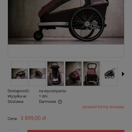
Dostępność:
na wyczerpaniu
Wysyłka w:
1 dni
Dostawa:
Darmowa
sprawdź formy dostawy
Cena nie zawiera ewentualnych kosztów płatności
3 899,00 zł
Cena: