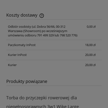
Koszty dostawy
Cena nie zawiera ewentualnych kosztów płatności
Odbiór osobisty
(ul. Dobra 56/66, 00-312
0,00 zł
Warszawa (Showroom) po wcześniejszym
umówieniu odbioru 791 499 329 lub 798 520 776)
Paczkomaty InPost
18,00 zł
Kurier InPost
20,00 zł
Kurier
20,00 zł
Produkty powiązane
Torba do przyczepki rowerowej dla
niepełnosprawnych 3w1 Wike Large