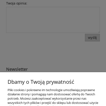
Twoja opinia:
wyślij
Newsletter
Podaj swój adres e-mail, jeżeli chcesz otrzymywać
Dbamy o Twoją prywatność
informacje o nowościach i promocjach.
Pliki cookies i pokrewne im technologie umożliwiają poprawne
działanie strony i pomagają nam dostosować ofertę do Twoich
potrzeb. Możesz zaakceptować wykorzystanie przez nas
Twoje dane będą przetwarzane zgodnie z naszą
polityką
wszystkich tych plików i przejść do sklepu lub dostosować użycie
prywatności