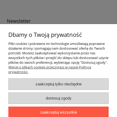
Newsletter
Podaj swój adres e-mail, jeżeli chcesz otrzymywać
Dbamy o Twoją prywatność
informacje o nowościach i promocjach.
Pliki cookies i pokrewne im technologie umożliwiają poprawne
działanie strony i pomagają nam dostosować ofertę do Twoich
potrzeb. Możesz zaakceptować wykorzystanie przez nas
Twoje dane będą przetwarzane zgodnie z naszą
polityką
wszystkich tych plików i przejść do sklepu lub dostosować użycie
prywatności
plików do swoich preferencji, wybierając opcję "Dostosuj zgody".
Więcej o plikach cookies przeczytasz w naszej Polityce
prywatności.
Informacje ogólne
zaakceptuj tylko niezbędne
Zakupy
dostosuj zgody
Zwroty
zaakceptuj wszystkie
Formalne