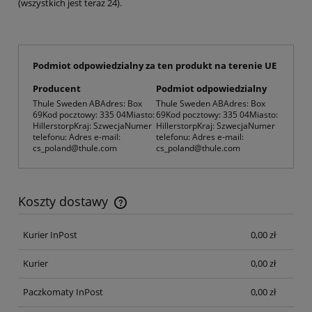
(wszystkich jest teraz 24).
Podmiot odpowiedzialny za ten produkt na terenie UE
Producent
Podmiot odpowiedzialny
Thule Sweden ABAdres: Box
Thule Sweden ABAdres: Box
69Kod pocztowy: 335 04Miasto:
69Kod pocztowy: 335 04Miasto:
HillerstorpKraj: SzwecjaNumer
HillerstorpKraj: SzwecjaNumer
telefonu: Adres e-mail:
telefonu: Adres e-mail:
cs_poland@thule.com
cs_poland@thule.com
Koszty dostawy
Cena nie zawiera ewentualnych kosztów płatności
Kurier InPost
0,00 zł
Kurier
0,00 zł
Paczkomaty InPost
0,00 zł