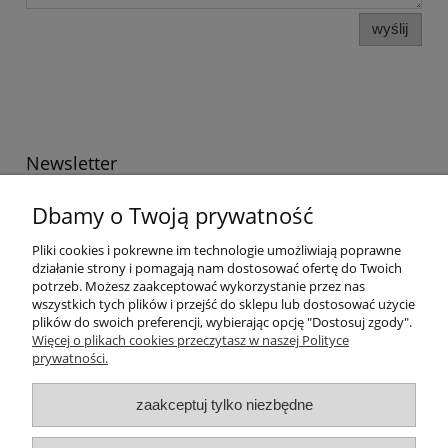
wyślij
Newsletter
Podaj swój adres e-mail, jeżeli chcesz otrzymywać
Dbamy o Twoją prywatność
informacje o nowościach i promocjach.
Pliki cookies i pokrewne im technologie umożliwiają poprawne
działanie strony i pomagają nam dostosować ofertę do Twoich
potrzeb. Możesz zaakceptować wykorzystanie przez nas
Twoje dane będą przetwarzane zgodnie z naszą
polityką
wszystkich tych plików i przejść do sklepu lub dostosować użycie
prywatności
plików do swoich preferencji, wybierając opcję "Dostosuj zgody".
Więcej o plikach cookies przeczytasz w naszej Polityce
prywatności.
Informacje ogólne
zaakceptuj tylko niezbędne
Zakupy