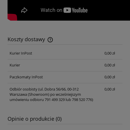
Koszty dostawy
Cena nie zawiera ewentualnych kosztów płatności
Kurier InPost
0,00 zł
Kurier
0,00 zł
Paczkomaty InPost
0,00 zł
Odbiór osobisty
(ul. Dobra 56/66, 00-312
0,00 zł
Warszawa (Showroom) po wcześniejszym
umówieniu odbioru 791 499 329 lub 798 520 776)
Opinie o produkcie (0)