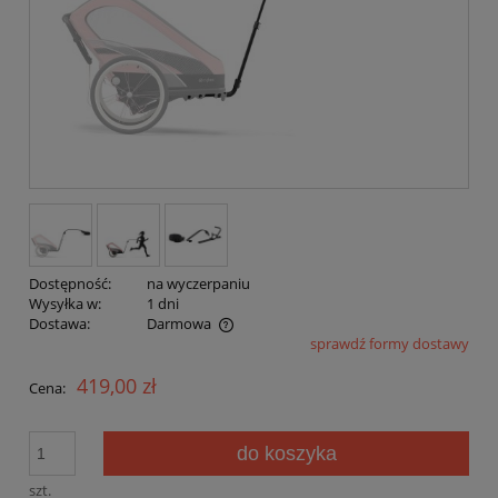
Dostępność:
na wyczerpaniu
Wysyłka w:
1 dni
Dostawa:
Darmowa
sprawdź formy dostawy
Cena nie zawiera ewentualnych kosztów płatności
419,00 zł
Cena:
do koszyka
szt.