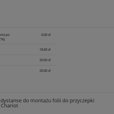
om) po
0,00 zł
sztów
76)
18,00 zł
20,00 zł
20,00 zł
- dystanse do montażu folii do przyczepki
 Chariot