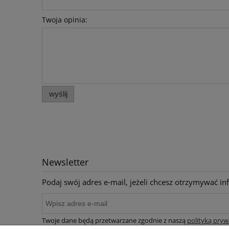
Twoja opinia:
wyślij
Newsletter
Podaj swój adres e-mail, jeżeli chcesz otrzymywać i
Twoje dane będą przetwarzane zgodnie z naszą
polityką pryw