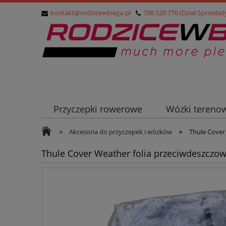
kontakt@rodzicewbiegu.pl
798 520 776 (Dział Sprzedaż
Przyczepki rowerowe
Wózki tereno
»
»
Przyczepki turystyczne (cargo)
Nosid
Akcesoria do przyczepek i wózków
Thule Cover 
Thule Cover Weather folia przeciwdeszczowa