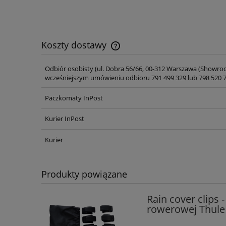
Koszty dostawy
Odbiór osobisty
(ul. Dobra 56/66, 00-312 Warszawa (Showro
Cena nie zawiera ewentualnych ko
wcześniejszym umówieniu odbioru 791 499 329 lub 798 520 7
płatności
Paczkomaty InPost
Kurier InPost
Kurier
Produkty powiązane
Rain cover clips 
rowerowej Thule