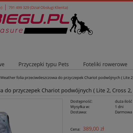
y)
791 499 329 (Dział Obsługi Klienta)
we
Przyczepki typu Pets
Foteliki rowerowe
ła turystyczne
Weather folia przeciwdeszczowa do przyczepek Chariot podwójnych ( Lite 2, 
 do przyczepek Chariot podwójnych ( Lite 2, Cross 2, 
Dostępność:
duża ilość
Wysyłka w:
1 dni
Dostawa:
Darmowa
Cena nie zawiera ewentualnych kosztów
389,00 zł
Cena:
płatności