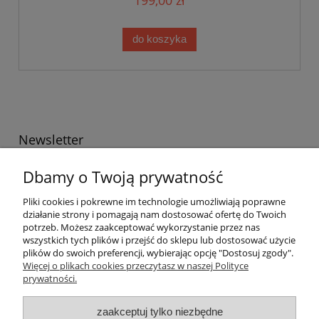
do koszyka
Newsletter
Podaj swój adres e-mail, jeżeli chcesz otrzymywać
Dbamy o Twoją prywatność
informacje o nowościach i promocjach.
Pliki cookies i pokrewne im technologie umożliwiają poprawne
działanie strony i pomagają nam dostosować ofertę do Twoich
potrzeb. Możesz zaakceptować wykorzystanie przez nas
Twoje dane będą przetwarzane zgodnie z naszą
polityką
wszystkich tych plików i przejść do sklepu lub dostosować użycie
prywatności
plików do swoich preferencji, wybierając opcję "Dostosuj zgody".
Więcej o plikach cookies przeczytasz w naszej Polityce
prywatności.
Informacje ogólne
zaakceptuj tylko niezbędne