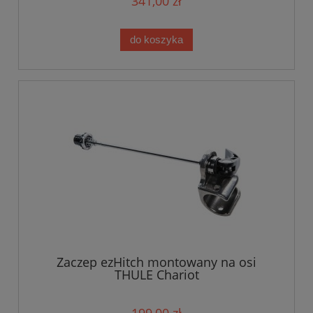
341,00 zł
do koszyka
Zaczep ezHitch montowany na osi
THULE Chariot
199,00 zł