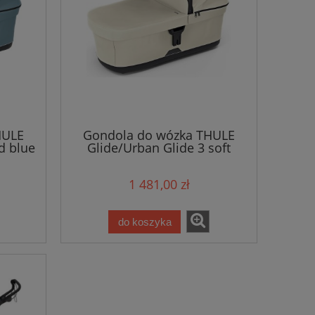
HULE
Gondola do wózka THULE
d blue
Glide/Urban Glide 3 soft
beige
1 481,00 zł
do koszyka