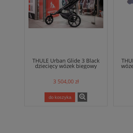
THULE Urban Glide 3 Black
THUL
dziecięcy wózek biegowy
wóze
spacerówka
wełn
3 504,00 zł
do koszyka