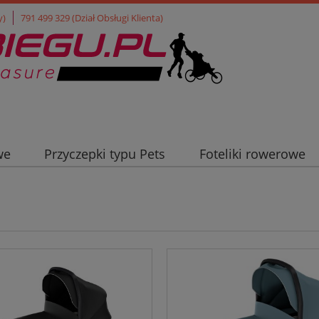
y)
791 499 329 (Dział Obsługi Klienta)
we
Przyczepki typu Pets
Foteliki rowerowe
ła turystyczne