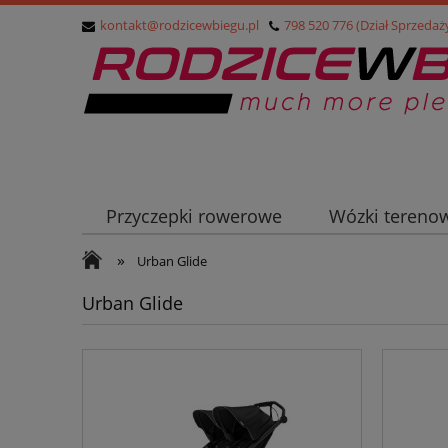
kontakt@rodzicewbiegu.pl
798 520 776 (Dział Sprzedaż
Przyczepki rowerowe
Wózki tereno
»
Przyczepki turystyczne (cargo)
Nosid
Urban Glide
Urban Glide