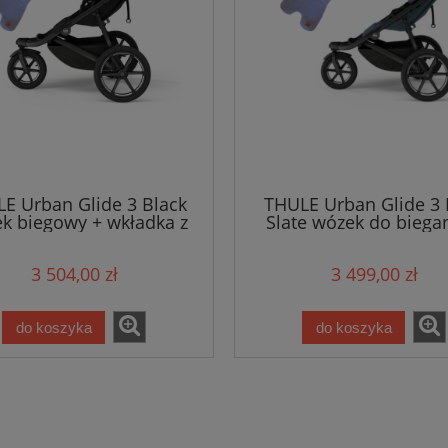
E Urban Glide 3 Black
THULE Urban Glide 3 
k biegowy + wkładka z
Slate wózek do biegan
y merino Simple Wool
wkładka merino Simpl
3 504,00 zł
3 499,00 zł
do koszyka
do koszyka