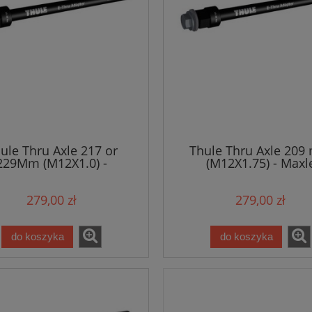
ule Thru Axle 217 or
Thule Thru Axle 20
229Mm (M12X1.0) -
(M12X1.75) - Maxl
Syntace/Fatbike
279,00 zł
279,00 zł
do koszyka
do koszyka