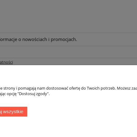
nformacje o nowościach i promocjach.
atności
nie strony i pomagają nam dostosować ofertę do Twoich potrzeb. Możesz zaa
Zwroty
jąc opcję "Dostosuj zgody".
Formularz odstąpienia od umowy
j wszystkie
Formularz zgłoszenia reklamacyjnego
aty
teraz, zapłać za 30 dni