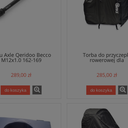
u Axle Qeridoo Becco
Torba do przyczep
M12x1.0 162-169
rowerowej dla
niepełnosprawnych 3w
Large
289,00 zł
285,00 zł
do koszyka
do koszyka