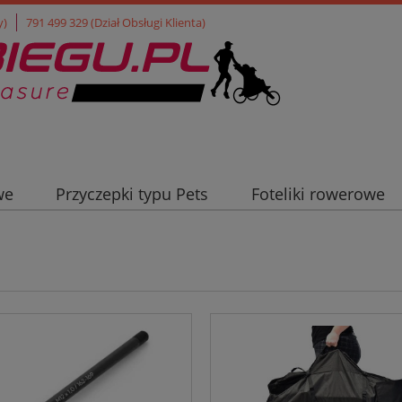
y)
791 499 329 (Dział Obsługi Klienta)
we
Przyczepki typu Pets
Foteliki rowerowe
ła turystyczne