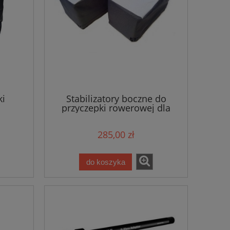
ki
Stabilizatory boczne do
przyczepki rowerowej dla
1 Wike
osób z niepełnosprawnością
3w1 Wike Large
285,00 zł
do koszyka