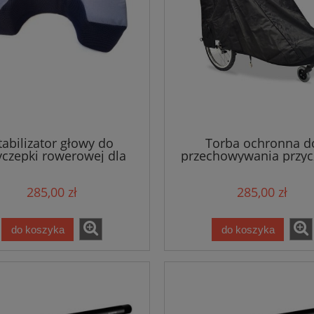
tabilizator głowy do
Torba ochronna d
yczepki rowerowej dla
przechowywania przyc
 z niepełnosprawnością
rowerowej dla osób
3w1 Wike Large
niepełnosprawnością
285,00 zł
285,00 zł
Wike Large
do koszyka
do koszyka