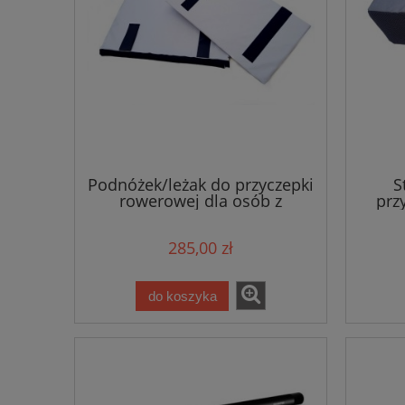
Podnóżek/leżak do przyczepki
S
rowerowej dla osób z
prz
niepełnosprawnością 3w1
osób
Wike Large
285,00 zł
do koszyka