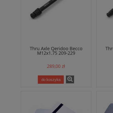
Thru Axle Qeridoo Becco
Thr
M12x1.75 209-229
289,00 zł
do koszyka