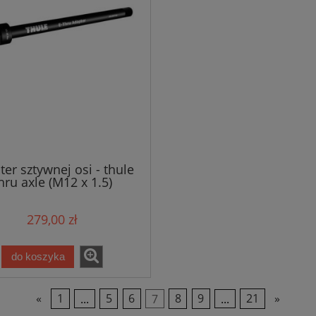
er sztywnej osi - thule
hru axle (M12 x 1.5)
279,00 zł
do koszyka
«
1
...
5
6
7
8
9
...
21
»