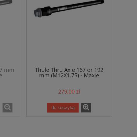
167 mm
Thule Thru Axle 167 or 192
e
mm (M12X1.75) - Maxle
279,00 zł
do koszyka