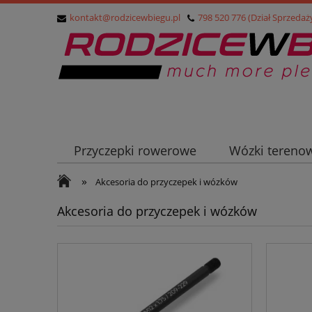
kontakt@rodzicewbiegu.pl
798 520 776 (Dział Sprzedaż
Przyczepki rowerowe
Wózki tereno
»
Przyczepki turystyczne (cargo)
Nosid
Akcesoria do przyczepek i wózków
Akcesoria do przyczepek i wózków