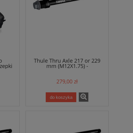
o
Thule Thru Axle 217 or 229
zepki
mm (M12X1.75) -
 z
Maxle/Fatbike
 3w1
279,00 zł
do koszyka